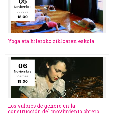
05
Noviembre
Jueves
18:00
Yoga eta hileroko zikloaren eskola
06
Noviembre
Viernes
18:00
Los valores de género en la
construcción del movimiento obrero