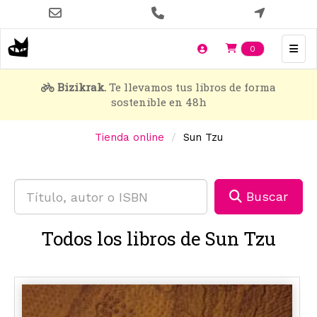
Pasar
al
contenido
Items en t
0
principal
Bizikrak.
Te llevamos tus libros de forma
sostenible en 48h
Tienda online
Sun Tzu
Buscar
Todos los libros de Sun Tzu