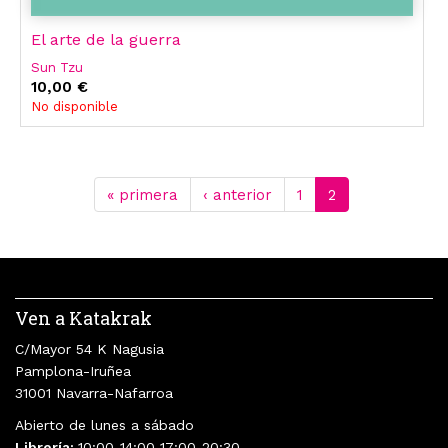
El arte de la guerra
Sun Tzu
10,00 €
No disponible
« primera
‹ anterior
1
2
Ven a Katakrak
C/Mayor 54 K Nagusia
Pamplona-Iruñea
31001 Navarra-Nafarroa
Abierto de lunes a sábado
Librería:
10:00-14:00 17:00-20:30