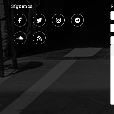
Síguenos
R