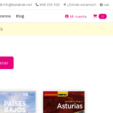
info@katakrak.net
948 225 520
¿Dónde estamos?
cas
cenos
Blog
Ite
Mi cuenta
0
8h
car