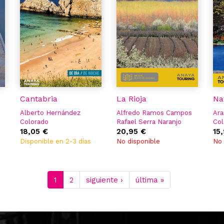
Cantabria
La Rioja
Na
Alberto Hernández
Alfredo Ramos Campos
Ara
Colorado
Rafael Serra Naranjo
Col
Iñaki Gómez
18,05 €
Iñaki Gómez
20,95 €
Iña
15
Castr
Sa
Disponible en 2-3 días
No disponible
No 
1
2
siguiente ›
última »