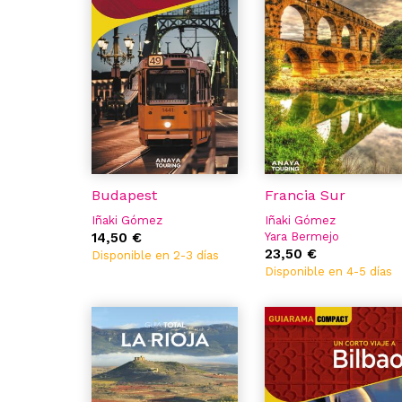
Budapest
Francia Sur
Iñaki Gómez
Iñaki Gómez
14,50 €
Yara Bermejo
23,50 €
Disponible en 2-3 días
Disponible en 4-5 días