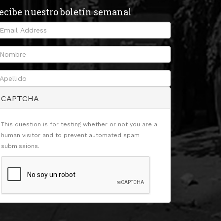
ecibe nuestro boletín semanal
CAPTCHA
This question is for testing whether or not you are a
human visitor and to prevent automated spam
submissions.