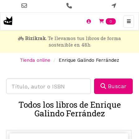
Pasar
al
contenido
Items en t
0
principal
Bizikrak.
Te llevamos tus libros de forma
sostenible en 48h
Tienda online
Enrique Galindo Ferrández
Buscar
Todos los libros de Enrique
Galindo Ferrández