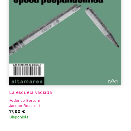
La escuela vaciada
Federico Bertoni
Jacopo Rosatelli
Carlos Fernández Liria
17,90 €
Olga García Fernández
Disponible
Enrique Galindo Ferrández
Jordi Llovet