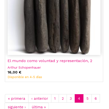
El mundo como voluntad y representación, 2
Arthur Schopenhauer
16,00 €
Disponible en 4-5 días
« primera
‹ anterior
1
2
3
4
5
6
siguiente ›
última »