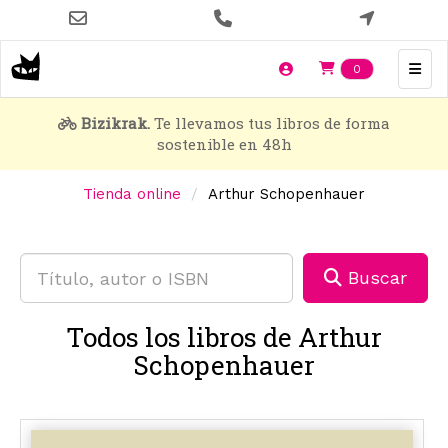
Pasar
al
contenido
Items en t
0
principal
Bizikrak.
Te llevamos tus libros de forma
sostenible en 48h
Tienda online
Arthur Schopenhauer
Buscar
Todos los libros de Arthur
Schopenhauer