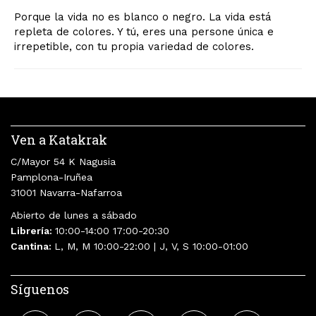
Porque la vida no es blanco o negro. La vida está
repleta de colores. Y tú, eres una persone única e
irrepetible, con tu propia variedad de colores.
Ven a Katakrak
C/Mayor 54 K Nagusia
Pamplona-Iruñea
31001 Navarra-Nafarroa
Abierto de lunes a sábado
Librería:
10:00-14:00 17:00-20:30
Cantina:
L, M, M 10:00-22:00 | J, V, S 10:00-01:00
Síguenos